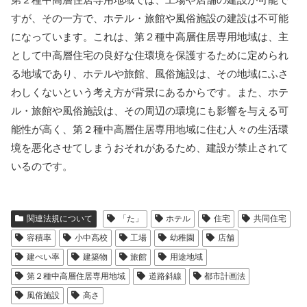
すが、その一方で、ホテル・旅館や風俗施設の建設は不可能
になっています。これは、第２種中高層住居専用地域は、主
として中高層住宅の良好な住環境を保護するために定められ
る地域であり、ホテルや旅館、風俗施設は、その地域にふさ
わしくないという考え方が背景にあるからです。また、ホテ
ル・旅館や風俗施設は、その周辺の環境にも影響を与える可
能性が高く、第２種中高層住居専用地域に住む人々の生活環
境を悪化させてしまうおそれがあるため、建設が禁止されて
いるのです。
関連法規について
「た」
ホテル
住宅
共同住宅
容積率
小中高校
工場
幼稚園
店舗
建ぺい率
建築物
旅館
用途地域
第２種中高層住居専用地域
道路斜線
都市計画法
風俗施設
高さ