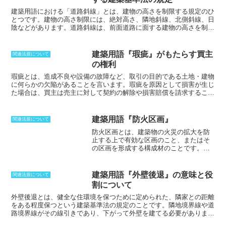
構造部分の10年保証
」「
住宅専門の紛争
じめとして、火災保険料や地震保険料な
処理機関
」という
3点で構成
されている。
建築用語における「道路斜線」とは、建物の高さを制限する規定のひ
ど・現場員の人件費現場で働く職人や作
とつです。建物の高さ制限には、
絶対高さ、隣地斜線、北側斜線、日
業員の人件費・交通費現場への移動にか
陰
などがあります。道路斜線は、前面道路に面する建物の高さを制限
かる交通費・地盤調査費敷地の地盤や耐
するもので、前面道路の反対側にある境界線から建物各部分までの水
久力を調べるための調査費用・確認申請
平距離を「a」とした場合、高さの上限は「a」×「1.25」または
料建築確認申請にかかる費用・竣工検査
「1.5」で求められます。敷地内において、この道路斜線より低い部
料竣工検査にかかる費用・登録免許税表
建築用語『瑕疵』がもたらす買主
関連法規について
分が建築可能な範囲となります。道路斜線の導入目的は、
都市景観を
示登記や所有権保存登記などの登録免許
の権利
保全し、日照や通風を確保すること
です。道路斜線によって建物の高
税・印紙税各契約書を作成する際に必要
さが制限されることで、前面道路から見た建物の圧迫感を軽減し、良
瑕疵とは、造成不良や設備の故障など、取引の目的である土地・建物
となる印紙税・不動産取得税不動産を取
好な街並み景観を維持することができます。また、道路斜線によって
に何らかの欠陥があることを言います。
瑕疵を原因として損害が生じ
得したときに課税される不動産取得税・
建物の高さが制限されることで、建物の間に十分な日照や通風の空間
た場合は、買主は売主に対して契約の解除や損害賠償を請求すること
その他各種負担金など
を確保することができます。
ができます。損害賠償の対象となるのは、売買契約の目的である土地
や建物自体に関する費用だけでなく、それらを使用・収益することが
できなくなったことによって被った損失も含まれます。また、損害賠
建築用語『防火区画』
関連法規について
償の額は、瑕疵の程度や買主の受ける損害の程度によって異なりま
防火区画とは、建築物の火災の拡大を防
す。
止する上で有効な区画のこと、またはそ
の区画を形成する構成材のこと
です。耐
火建築物、準耐火建築物は、準耐火構造
の床、壁、特定防火設備で区画しなけれ
ばなりません。ファイアダンパと呼ばれ
建築用語『外壁後退』の意味と役
関連法規について
る火炎防止装置が空調用のダクトに備え
割について
られる例があります。建築基準法施行令
第112条に規定されており、第1項から第
外壁後退とは、健全な住環境を保つために定められた、隣家との距離
16項までの項目ごとの目的に応じて、大
をある程度保つという建築基準法の規定のことです。
隣地境界線や道
きく「面積区画」「水平区画」「竪穴区
路境界線がその線引きであり、下がって外壁を建てる必要がありま
画」「異種用途区画」の4種類に分類され
す。
民法上では、50cmの外壁を後退する必要があるとされています