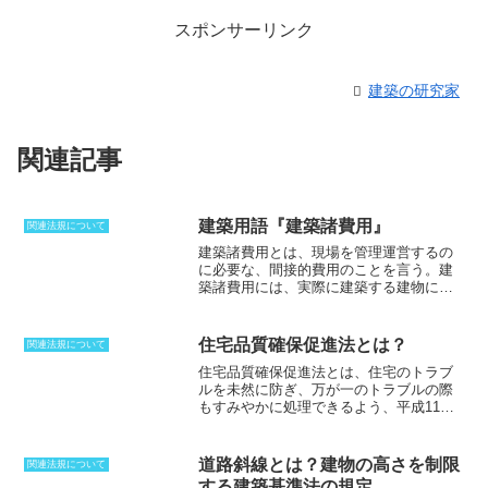
スポンサーリンク
建築の研究家
関連記事
建築用語『建築諸費用』
関連法規について
建築諸費用
とは、現場を管理運営するの
に必要な、間接的費用のことを言う。建
築諸費用には、実際に建築する建物に直
接関係がないが、工事に際して必要とな
る現場の労務管理費、各種保険料、現場
員の人件費、及び交通費などが含まれ
住宅品質確保促進法とは？
関連法規について
る。また、敷地の地盤や耐久力を調べ
住宅品質確保促進法
とは、住宅のトラブ
る、地盤調査費や確認申請料、竣工検査
ルを未然に防ぎ、万が一のトラブルの際
料も該当する。具体的な建築諸費用の内
もすみやかに処理できるよう、
平成11年
訳は以下のようになっている。・現場の
の通常国会において制定された法律のこ
労務管理費現場監督の人件費、現場事務
と
。「
住宅の品質確保の促進等に関する
所の運営費、現場の安全管理費など・各
法律
」、略して「
品確法
」と呼ぶ。
品確
種保険料住宅瑕疵担保履行法により義務
道路斜線とは？建物の高さを制限
関連法規について
法
は、主に「
住宅性能表示制度
」「
基本
付けられた、住宅瑕疵担保責任保険をは
する建築基準法の規定