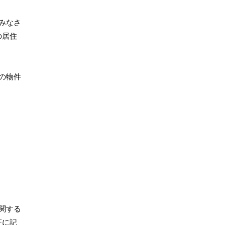
みなさ
の居住
の物件
関する
証に記