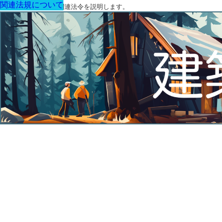
関連法規について
関連法規について
関連法規について
関連法規について
関連法規について
関連法規について
関連法規について
建築に関する用語と関連法令を説明します。