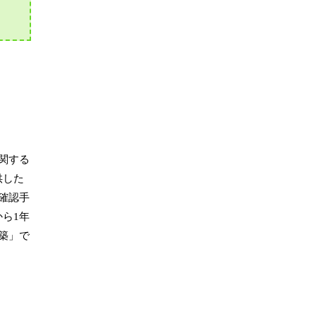
関する
供した
確認手
ら1年
築」で