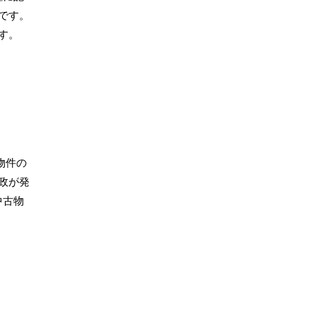
です。
す。
物件の
政が発
中古物