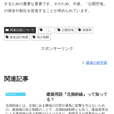
するための重要な要素です。そのため、今後、「公開空地」
の保全や創出を促進することが求められています。
関連法規について
「こ」
公開空地
容積率
総合設計制度
高さ制限
スポンサーリンク
建築の研究家
関連記事
建築用語『北側斜線』って知って
関連法規について
る？
北側斜線とは、北側にある隣地の日照や通風に影響を与えないため
の、建築物の高さ制限のこと
で、北側斜線制限とも言う。建築基準法
による建築物の高さ制限のひとつであり、制限高さが境界線から斜線