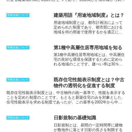
をなして変化するので、この名前がついている。制限高さを決めるに
は、建物の再外端部から敷地北側の境界線までの、真北方向の水平距
離を用いる。旧第1種住専では、5メートル以上の部分は、境界部分
建築用語『用途地域制度』とは？
関連法規について
からの水平距離と高さの関係を表す傾き1.25の直線によって高さを制
用途地域制度とは、都市計画法によって
限。旧第2住専では10メートル以上の部分について同様の規制がなさ
定められた制度であり、都市部における
れる。斜線制限には北側斜線制限の他、隣り合う建物の再考や通風を
地域を何の用途で使用するかを適正に区
確保するための、隣地斜線制限や向かいの建物や道路の日照等を確保
分し、用途別に建ぺい率や容積率、敷地
するための道路斜線制限がある。
面積に制限を設けたものです。
用途地域
には、住宅系地域・商業系地域・工業系
第1種中高層住居専用地域を知る
関連法規について
地域と大まかに分類され、それぞれに細
第1種中高層住居専用地域とは、中高層住
かな設定が行われます。例えば住宅系地
宅の良好な環境を保護するために定めら
域である第一種住居地域は、住宅地のた
れる地域のことです
。建ぺい率は30％、
めの地域と定められており、スーパーな
40％、50％、60％で、容積率は100から
どの大規模な店舗や事務所などの立地
500％で、絶対的な高さ制限がないのが特
は、共同住宅と同じく、建ぺい率が
徴です。これにより、中高層マンション
60％、容積率が200・300・400％と制限
既存住宅性能表示制度とは？中古
関連法規について
の建設が可能になり、快適な都市生活を
されています。用途地域制度は、建物の
物件の透明化を促進する制度
実現することができます。また、第1種中
規模を制限することにより、都市部を計
高層住居専用地域では、床面積500㎡以内
既存住宅性能表示制度
とは、中古物件の統一基準で、性能を表示する
画的に市街化させるという目的で定めら
で2階以下であれば店舗や飲食店を建てる
ことを定めた制度のことです。もともと新築住宅のみを対象とした、
れました。市街化を抑制すべき区域のこ
ことができます。さらに、床面積300㎡以
住宅性能表示を求める制度であったが、この基準を2002年から中古
とを「市街化調整区域」と呼びます。
内で2階以下の大学や病院、自動車車庫な
住宅にも広げたのが、既存住宅性能表示制度である。これにより、中
ども建てることができます。住宅施設で
古住宅購入の際の不安や不透明さを解消することが目的だ。設計、施
あれば5階建てまでの建設が可能です。た
工の性能を等級により具体的に明示したもので、性能の違いが一目で
日影規制の基礎知識
関連法規について
だし、第1種中高層住居専用地域には、ゴ
分かるようになっている。性能評価は、物件の売買とは直接関係のな
日影規制とは、昼間の一定時間帯に建物
ルフ練習場やパチンコ店、ホテルなどの
い、登録住宅性能評価機関によって行なわれる。この機関によって行
が敷地外に落とす日影の長さを制限する
宿泊施設を建設することはできません。
なわれた評価を得た住宅になんらかのトラブルが発生した場合には、