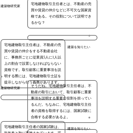
宅地建物取引主任者とは、不動産の売
建築物研究家
買や賃貸の仲介などに不可欠な国家資
格である。その役割について説明でき
るかな？
宅地建物取引主任者は、不動産の売
建築を知りたい
買や賃貸の仲介をする不動産会社
に、事務所ごとに従業員5人に1人以
上の割合で設置しなければならない
資格です。取引顧客に重要事項を説
明する際には、宅地建物取引士証を
提示しながら行う義務があります。
そうだね。宅地建物取引主任者は、不
建築物研究家
動産の取引において、取引顧客に重要
事項を説明する重要な役割を担ってい
るんだ。ちなみに、宅地建物取引主任
者の資格を取得するには、国家試験に
合格する必要があるよ。
宅地建物取引主任者の国家試験は、
建築を知りたい
毎年春と秋に実施されています。宅