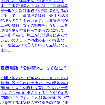
けないと、建築士法で規定されていま
す。工事管理者との違いは、工事監理者
が一般的に設計事務所の設計者がなるの
に対して、工事管理者は施工会社の現場
代理人のことを言います。工事管理者が
工程や材料、安全の管理を行ない、工事
現場を動かす責任者であるのに対して、
工事監理者は、施工が設計通りに進んで
いるかのチェックや建築主への報告な
ど、建築主の代理人といった立場
となり
ます。
建築用語『公開空地』ってなに？
公開空地とは、ビルやマンションなどの
敷地に設けられた土地で、その敷地内の
建物になんらの権利を有していない一般
の人でも自由に出入りすることができる
空間のことです。
これは敷地内に広い空
地を有する建築物の容積率等の特例（通