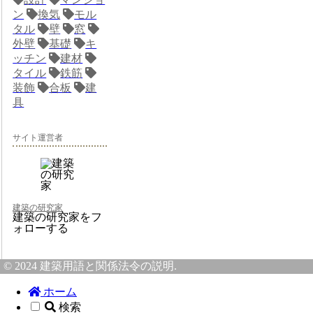
ン
換気
モル
タル
壁
窓
外壁
基礎
キ
ッチン
建材
タイル
鉄筋
装飾
合板
建
具
サイト運営者
建築の研究家
建築の研究家をフ
ォローする
© 2024 建築用語と関係法令の説明.
ホーム
検索