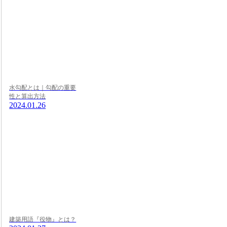
水勾配とは｜勾配の重要
性と算出方法
2024.01.26
建築用語『役物』とは？