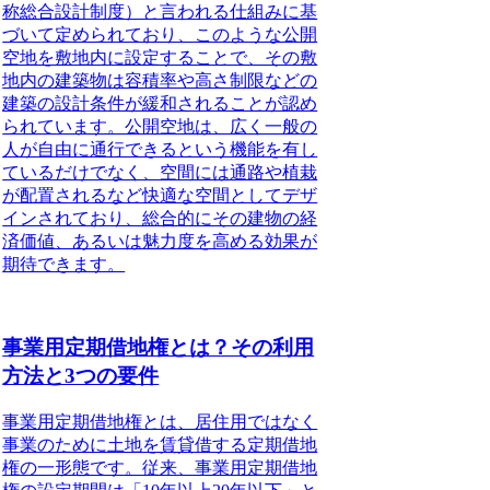
称総合設計制度）と言われる仕組みに基
づいて定められており、このような公開
空地を敷地内に設定することで、その敷
地内の建築物は容積率や高さ制限などの
建築の設計条件が緩和されることが認め
られています。公開空地は、広く一般の
人が自由に通行できるという機能を有し
ているだけでなく、空間には通路や植栽
が配置されるなど快適な空間としてデザ
インされており、総合的にその建物の経
済価値、あるいは魅力度を高める効果が
期待できます。
事業用定期借地権とは？その利用
方法と3つの要件
事業用定期借地権とは
、居住用ではなく
事業のために土地を賃貸借する定期借地
権の一形態です。従来、事業用定期借地