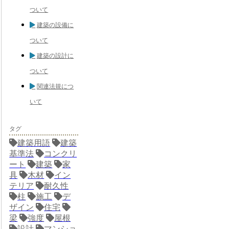
ついて
建築の設備に
ついて
建築の設計に
ついて
関連法規につ
いて
タグ
建築用語
建築
基準法
コンクリ
ート
建築
家
具
木材
イン
テリア
耐久性
柱
施工
デ
ザイン
住宅
梁
強度
屋根
設計
マンショ