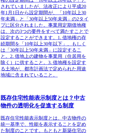
権の設定期間は「10年以上20年以下」と
されていましたが、法改正により平成20
年1月1日から設定期間が、「10年以上30
年未満」と「30年以上50年未満」の2タイ
プに区分されました。事業用定期借地権
は、次の3つの要件をすべて満たすことで
設定することができます。1. 借地権の存
続期間を「10年以上30年以下」、もしく
は「30年以上50年未満」に設定するこ
と。2. 借地上の建物を事業用（住居用を
除く）に供すること。3. 借地権を設定す
る土地が、都市計画法で定められた用途
地域に含まれていること。
既存住宅性能表示制度とは？中古
物件の透明化を促進する制度
既存住宅性能表示制度
とは、中古物件の
統一基準で、性能を表示することを定め
た制度のことです。もともと新築住宅の