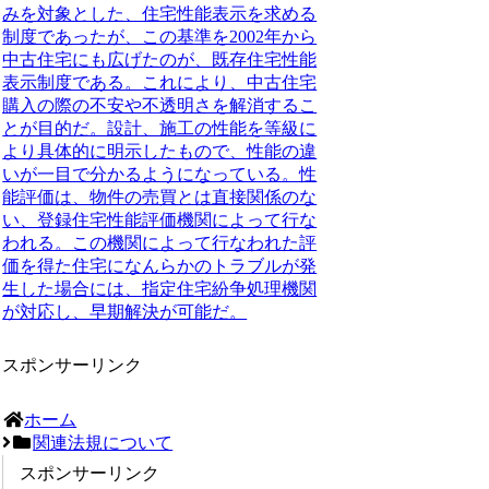
みを対象とした、住宅性能表示を求める
制度であったが、この基準を2002年から
中古住宅にも広げたのが、既存住宅性能
表示制度である。これにより、中古住宅
購入の際の不安や不透明さを解消するこ
とが目的だ。設計、施工の性能を等級に
より具体的に明示したもので、性能の違
いが一目で分かるようになっている。性
能評価は、物件の売買とは直接関係のな
い、登録住宅性能評価機関によって行な
われる。この機関によって行なわれた評
価を得た住宅になんらかのトラブルが発
生した場合には、指定住宅紛争処理機関
が対応し、早期解決が可能だ。
スポンサーリンク
ホーム
関連法規について
スポンサーリンク