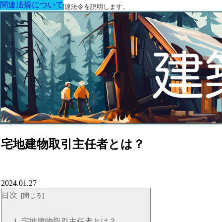
関連法規について
関連法規について
関連法規について
関連法規について
関連法規について
関連法規について
関連法規について
建築に関する用語と関連法令を説明します。
宅地建物取引主任者とは？
2024.01.27
目次
宅地建物取引主任者とは？