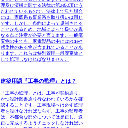
理及び清掃に関する法律の第2条2項にう
たわれているもので、法律上で見た場合
には、家庭系も事業系も取り扱いは同じ
です。しかし、条約によって規制される
ことがあるため、地域によって扱いが異
なる点に注意が必要と言えます。
一般廃
棄物の中でも、家電製品の中にはPCBや
感染性のある物が含まれていることがあ
ります。これらは特別管理一般廃棄物と
して処理しなければなりません。
建築用語『工事の監理』とは？
「工事の監理」とは、工事が契約通り、
かつ設計図書通り行なわれているかを確
認すること
です。工事現場へは必ず監理
者を設けなければならず、工事の監理者
は、不都合な部分については是正し、適
正に完成するようチェックしなければい