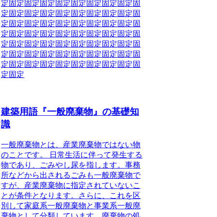
定
固定
固定
固定
固定
固定
固定
固定
固定
固
定
固定
固定
固定
固定
固定
固定
固定
固定
固
定
固定
固定
固定
固定
固定
固定
固定
固定
固
定
固定
固定
固定
固定
固定
固定
固定
固定
固
定
固定
固定
固定
固定
固定
固定
固定
固定
固
定
固定
固定
固定
固定
固定
固定
固定
固定
固
定
固定
固定
固定
固定
固定
固定
固定
固定
固
定
固定
建築用語『一般廃棄物』の基礎知
識
一般廃棄物とは、産業廃棄物ではない物
のことです。
日常生活に伴って発生する
物であり、ごみやし尿を指します。事務
所などから出されるごみも一般廃棄物で
すが、産業廃棄物に指定されていないこ
とが条件となります。さらに、これを区
別して家庭系一般廃棄物と事業系一般廃
棄物として分類しています。廃棄物の処