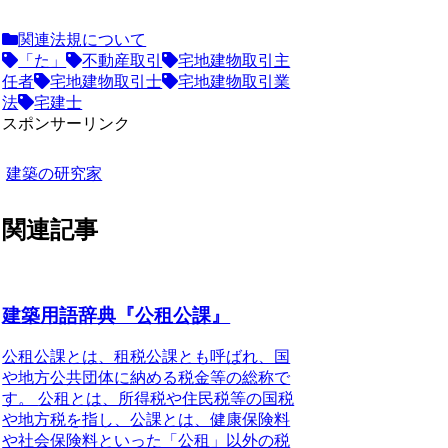
関連法規について
「た」
不動産取引
宅地建物取引主
任者
宅地建物取引士
宅地建物取引業
法
宅建士
スポンサーリンク
建築の研究家
関連記事
建築用語辞典『公租公課』
公租公課とは
、租税公課とも呼ばれ、国
や地方公共団体に納める税金等の総称で
す。
公租とは
、所得税や住民税等の国税
や地方税を指し、
公課とは
、健康保険料
や社会保険料といった「公租」以外の税